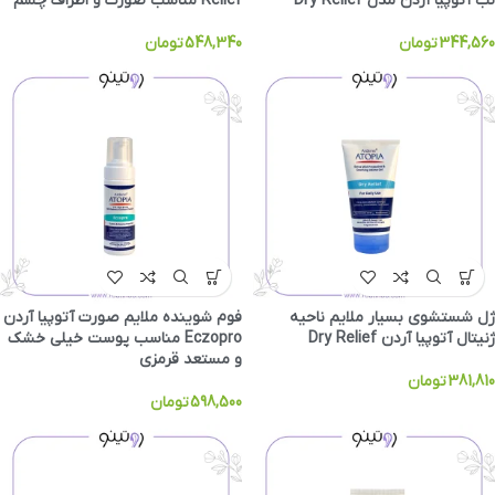
لب آتوپیا آردن مدل Dry Relief
Relief مناسب صورت و اطراف چشم
344,560
تومان
548,340
تومان
ژل شستشوی بسیار ملایم ناحیه
فوم شوینده ملایم صورت آتوپیا آردن
ژنیتال آتوپیا آردن Dry Relief
Eczopro مناسب پوست خیلی خشک
و مستعد قرمزی
381,810
تومان
598,500
تومان