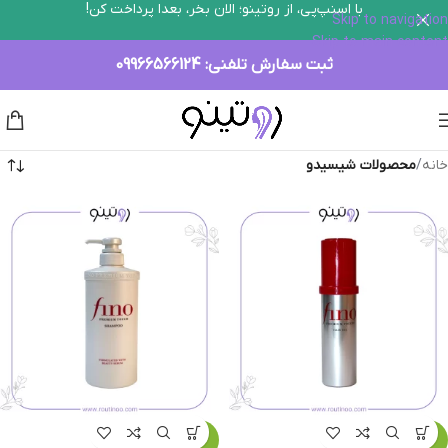
با اسنپ‌پی، از روتینو؛ الان بخر، بعدا پرداخت کن!
Skip to navigation
Skip to main content
ثبت سفارش تلفنی:
09966566124
خانه
/
محصولات شيسيدو
-16%
-5%