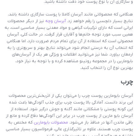
و سازگاری آن با نوع پوست خود دقت داشته باشید.
هنگامی که محصولاتی مانند آبرسان کاملا با پوست سازگاری داشته باشد،
نتایج بسیار دلچسبی را رقم خواهد زد.
آبرسان وچه
نیز از دیگر محصولات
ایرانی است که دارای ترکیبات گیاهی و مواد معدنی بسیار مناسبی است، به
همین سبب مورد توجه خانم‌ها و آقایان قرار گرفت. در حالت کلی، آبرسان
محصولی است که استفاده از آن برای تمام مردم ضرورت دارد، اما هنگامی
که انتخاب آن به درستی انجام شود می‌تواند نتایج بهتر و سریع‌تری را به
ارمغان بیاورد. شما نیز می‌توانید اطلاعات و ویژگی‌ هر یک از آبرسان‌های
بایومارین را در مجموعه روتینو مشاهده کرده و با توجه به نیاز خود،
بهترین نوع آن را انتخاب کنید.
چرب
آبرسان بایومارین پوست چرب را می‌توان یکی از اثربخش‌ترین محصولات
این برند دانست. آمادگی بالا پوست چرب برای جذب آلودگی‌ها باعث شده
این گونه پوستی با مشکلاتی مانند آکنه و جوش درگیر شود. استفاده از
آبرسان بایو مارین از پوست چرب در برابر این آلودگی‌ها دفاع کرده و مانع از
باقی‌ ماندن آنها در منافذ باز می‌شود.
محصولات بایومارین
که مختص به
پوست چرب هستند، علاوه بر تاثیرگذاری عالی، فرمولاسیون بسیار مناسبی
داشته و هیچگونه آسیبی به پوست وارد نمی‌کنند.