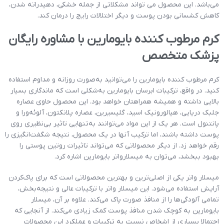
می‌باشد. این محصول می تواند مشکلاتی از جمله خشکی، دهیدراته شدن،
کاهش کشسانی بودن پوست و دیگر اختلالات رایج را درمان کند.
کرم مرطوب کننده بایومارین با مشاوره رایگان
پزشک متخصص
کرم مرطوب کننده بایومارین را می‌توانید به‌صورت روزانه و مداوم استفاده
کنید. در واقع، ترکیبات ابرسان بایومارین به‌شکلی است که ماندگاری بسیار
بالایی داشته و همیشه همراهتان خواهد بود. این محصول حاوی عصاره
جلبک دریایی، هیالورونیک اسید، گلیسیرین، عصاره پلانکتون، آلوئه‌ورا و
پانتنول است. هر یک از این مواد می‌توانند به‌تنهایی تاثیر بی‌نظیری روی
پوست داشته باشند، اما ترکیب آنها در یک محصول، نتیجه شگفت‌انگیزی را
رقم خواهد زد. از دیگر محصولاتی که می‌تواند تاثیرات روتین پوستی را
بهبود ببخشد، می‌توان به میسلارواتر بایومارین اشاره کرد.
میسلار واتر یکی از اصلی‌ترین و بهترین محصولاتی است که برای پاک‌کردن
آرایش استفاده می‌شود. این میسلار واتر با ترکیبات عالی و نتیجه‌بخش،
تمامی آلودگی‌ها را از منافذ صورت پاک می‌کند. علاوه بر آن، میسلار
بایومارین به کوچک شدن منافذ پوست کمک زیادی می‌کند. از آنجایی که
احتمالا بسیاری از اشخاص نسبت به ترکیبات و عملکرد این محصولات