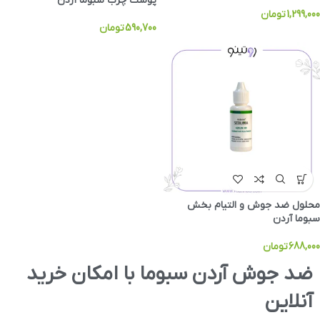
پوست چرب سبوما آردن
1,299,000
تومان
590,700
تومان
محلول ضد جوش و التیام بخش
سبوما آردن
688,000
تومان
ضد جوش آردن سبوما با امکان خرید
آنلاین