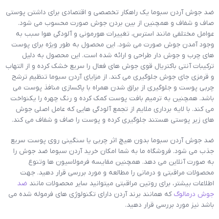
ضد جوش آردن سبوما یک راهکار تخصصی و اقتصادی برای داشتن پوستی
صاف و شفاف و همچنین از بین بردن جوش صورت محسوب می شود.
عوامل مختلفی مانند استرس، تغییرات هورمونی و آلودگی هوا سبب به
وجود آمدن جوش صورت می شود. این محصول به طور ویژه برای پوست
های چرب و جوش دار طراحی و ارائه شده است. این محصول به دلیل
ترکیبات آنتی باکتریال قوی جوش های فعال را سریع خشک کرده و از التهاب
و قرمزی جای جوش جلوگیری می کند. از مزایای آردن سبوما تنظیم ترشح
چربی پوست و جلوگیری از براق شدن همراه با پاکسازی منافذ پوست می
باشد. همچنین به ترمیم بافت پوست کمک کرده و رنگ چهره را یکنواخت
می کند. با لایه برداری ملایم از تجمع آلودگی هایی که عامل اصلی جوش
های زیر پوستی هستند جلوگیری کرده و پوست را صاف و شفاف می کند.
ضد جوش آردن سبوما بدون هیچ اثر چربی یا سنگینی روی پوست سریع
جذب می شود. فروشگاه ما به شما امکان خرید آردن سبوما ضد جوش را
به صورت آنلاین می دهد. همچنین مقایسه فرمولاسیون ها وتنوع
محصولات مراقبتی و درمانی را مطالعه و مورد بررسی قرار دهید. جهت
اطلاعات بیشتر، برای روتین مراقبتی میتوانید سایر محصولات مانند
ضد
جوش درمالوگ
که همانند برند آردن دارای تکنولوژی های فرموله شده می
باشد نیز مورد بررسی قرار دهید.