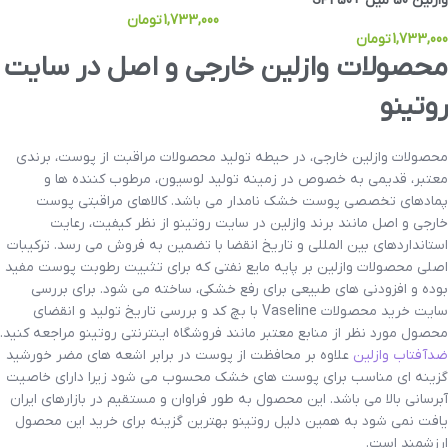
وازلین 50 میل +SPF50
1,733,000
تومان
1,733,000
تومان
محصولات وازلین خارجی و اصل در سایت
روتینو
محصولات وازلین خارجی، در حیطه تولید محصولات مراقبت از پوست، برندی
معتبر، قدیمی به خصوص در زمینه تولید لوسیون، مرطوب کننده ها و
پمادهای تخصصی پوست خشک نامدار می باشد. کالاهای مراقبتی پوست
خارجی و اصل مانند برند وازلین در سایت روتینو از نظر کیفیت، رعایت
استانداردهای بین المللی و تاریخ انقضا با تضمین به فروش می رسد. ترکیبات
اصلی محصولات وازلین بر پایه مایع نفتی که برای تثبیت رطوبت پوست مفید
بوده و افزودنی های طبیعی برای رفع خشکی، ساخته می شود. برای بررسی
سایت خرید محصولات Vaseline با بچ کد و بررسی تاریخ تولید و انقضای
محصول مورد نظر از منابع معتبر مانند فروشگاه اینترنتی روتینو مراجعه کنید.
ضدآفتاب وازلین
علاوه بر محافظت از پوست در برابر اشعه های مضر خورشید
گزینه ای مناسب برای پوست های خشک محسوب می شود زیرا دارای خاصیت
آبرسانی بالا می باشد. این محصول به طور فراوان و مستقیم در بازارهای ایران
یافت نمی شود به همین دلیل روتینو بهترین گزینه برای خرید این محصول
ارزشمند است.