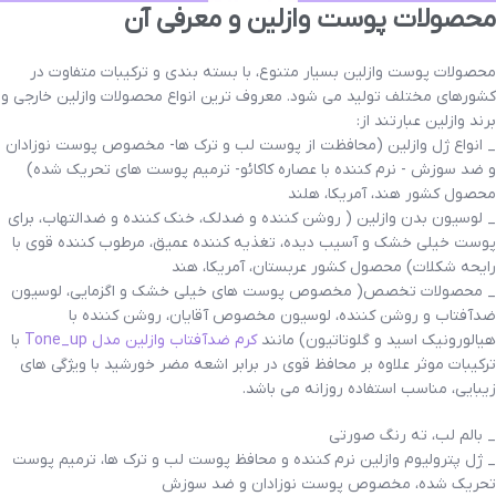
محصولات پوست وازلین و معرفی آن
محصولات پوست وازلین بسیار متنوع، با بسته بندی و ترکیبات متفاوت در
کشورهای مختلف تولید می شود. معروف ترین انواع محصولات وازلین خارجی و
برند وازلین عبارتند از:
_ انواع ژل وازلین (محافظت از پوست لب و ترک ها- مخصوص پوست نوزادان
و ضد سوزش - نرم کننده با عصاره کاکائو- ترمیم پوست های تحریک شده)
محصول کشور هند، آمریکا، هلند
_ لوسیون بدن وازلین ( روشن کننده و ضدلک، خنک کننده و ضدالتهاب، برای
پوست خیلی خشک و آسیب دیده، تغذیه کننده عمیق، مرطوب کننده قوی با
رایحه شکلات) محصول کشور عربستان، آمریکا، هند
_ محصولات تخصص( مخصوص پوست های خیلی خشک و اگزمایی، لوسیون
ضدآفتاب و روشن کننده، لوسیون مخصوص آقایان، روشن کننده با
هیالورونیک اسید و گلوتاتیون) مانند
کرم ضدآفتاب وازلین مدل Tone_up
با
ترکیبات موثر علاوه بر محافظ قوی در برابر اشعه مضر خورشید با ویژگی های
زیبایی، مناسب استفاده روزانه می باشد.
_ بالم لب، ته رنگ صورتی
_ ژل پترولیوم وازلین نرم کننده و محافظ پوست لب و ترک ها، ترمیم پوست
تحریک شده، مخصوص پوست نوزادان و ضد سوزش