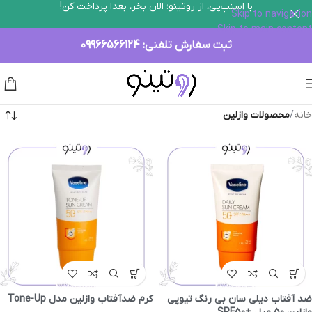
با اسنپ‌پی، از روتینو؛ الان بخر، بعدا پرداخت کن!
Skip to navigation
Skip to main content
ثبت سفارش تلفنی:
09966566124
خانه
/
محصولات وازلین
ضد آفتاب دیلی سان بی رنگ تیوپی
کرم ضدآفتاب وازلین مدل Tone-Up