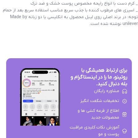
_ کرم دست با انواع رایحه مخصوص پوست خشک و ضد ترک
_ اسپری های مرطوب کننده با جذب سریع مناسب استفاده سریع بعد از حمام
توجه: در برند اصلی روی لیبل محصول به انگلیسی یا دو زبانه Made by
unilever نوشته شده است.
برای ارتباط همیشگی با
روتینو، ما را در اینستاگرام و
بله دنبال کنید.
مشاوره رایگان
تخفیفات شگفت انگیز
اطلاع از قرعه کشی ها و
محصولات جدید
آموزش نکات کلیدی مراقبت
پوست و مو