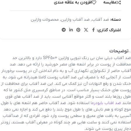
مقایسه
افزودن به علاقه مندی
دسته:
ضد آفتاب
,
ضد آفتاب وازلین
,
محصولات وازلین
اشتراک گذاری:
توضیحات
ضد آفتاب دیلی سان بی رنگ تیوپی وازلین +SPF50 دارد و بالاترین حد
محافظت از پوست در برابر اشعه های مضر خورشید را ارائه می دهد. ضد
آفتاب حاضر از تکنولوژی نگهداری آب و به دام انداختن آن در پوست برخوردار
است. از آنجایی که با مصرف این ضد آفتاب پوست کاملا هیدراته می شود، به
خنک شدن و رفع التهابات آن نیز کمک می کند. این ضد آفتاب برای محافظت از
پوست های خشک بسیار مناسب است. در مناطق گرمسیری مثل کشور ما که
طول روزها بلند است و اکثر مواقع آفتابی است، باید از ضد آفتاب های قوی
مانند
ضد افتاب بایودرما
استفاده شود. ضد آفتاب حاضر هم اشعه های با طول
موج کوتاه و هم تابش های با طول موج بلند را دفع می کند و اجازه نمی دهد
آسیبی به بافت های عمیق و سطحی پوست وارد شود. افرادی که از ضدآفتاب
استفاده نمی کنند و ساعت هایی هر چند کوتاه در معرض آفتاب هستند، زودتر
دچار پیری پوست می شوند.