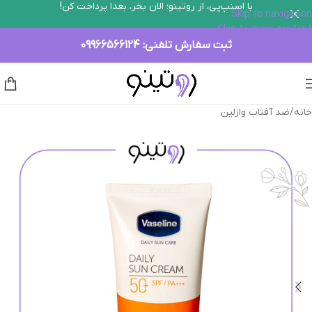
با اسنپ‌پی، از روتینو؛ الان بخر، بعدا پرداخت کن!
Skip to navigation
Skip to main content
ثبت سفارش تلفنی:
09966566124
خانه
/
ضد آفتاب وازلین