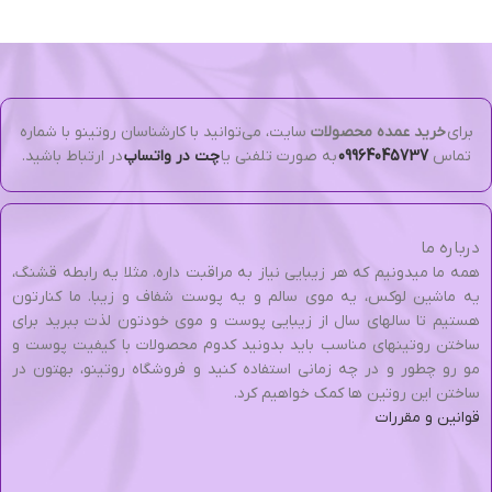
برای
خرید عمده محصولات
سایت، می‌توانید با کارشناسان روتینو با شماره
تماس
09964045737
به صورت تلفنی یا
چت در واتساپ
در ارتباط باشید.
درباره ما
همه ما میدونیم که هر زیبایی نیاز به مراقبت داره. مثلا یه رابطه قشنگ،
یه ماشین لوکس، یه موی سالم و یه پوست شفاف و زیبا. ما کنارتون
هستیم تا سالهای سال از زیبایی پوست و موی خودتون لذت ببرید برای
ساختن روتینهای مناسب باید بدونید کدوم محصولات با کیفیت پوست و
مو رو چطور و در چه زمانی استفاده کنید و فروشگاه روتینو، بهتون در
ساختن این روتین ها کمک خواهیم کرد.
قوانین و مقررات