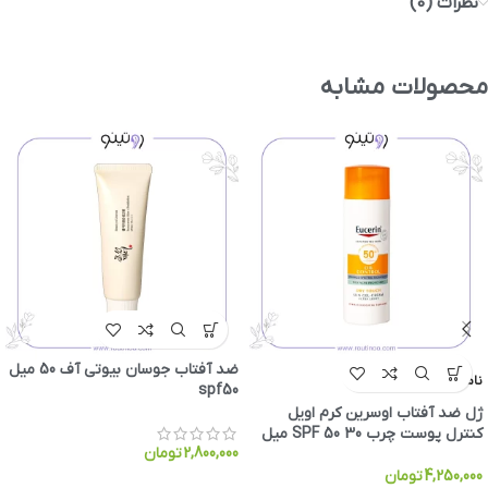
نظرات (0)
محصولات مشابه
ضد آفتاب جوسان بیوتی آف 50 میل
ناموجود
spf50
ژل ضد آفتاب اوسرین کرم اویل
کنترل پوست چرب SPF 50 30 میل
2,800,000
تومان
4,250,000
تومان