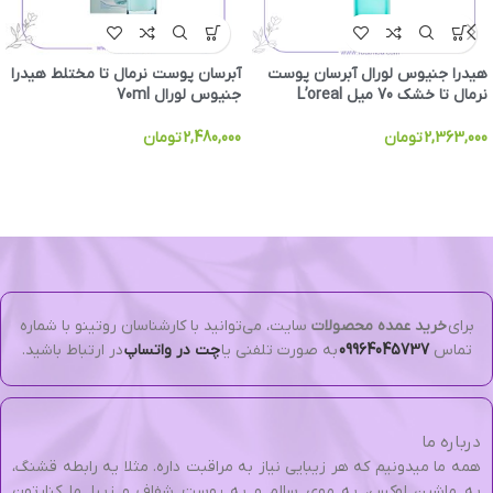
هیدرا جنیوس لورال آبرسان پوست
آبرسان پوست نرمال تا مختلط هیدرا
نرمال تا خشک 70 میل L’oreal
جنیوس لورال 70ml
2,363,000
تومان
2,480,000
تومان
برای
خرید عمده محصولات
سایت، می‌توانید با کارشناسان روتینو با شماره
تماس
09964045737
به صورت تلفنی یا
چت در واتساپ
در ارتباط باشید.
درباره ما
همه ما میدونیم که هر زیبایی نیاز به مراقبت داره. مثلا یه رابطه قشنگ،
یه ماشین لوکس، یه موی سالم و یه پوست شفاف و زیبا. ما کنارتون