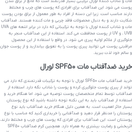
مات و شاداب کننده لورال ترکیبی بسیار قدرتمند است که مانع از براق شدن
پوست می شود. این ضدآفتاب برای افرادی که پوست های چرب و مختلط
دارند مناسب است. زیرا این دسته از افراد به طور معمول از براق بودن پوست
شکایت دارند و به دنبال محصولات فاقد چربی و مات کننده هستند. ضدآفتاب
مات و شاداب کننده لورال با توجه به ترکیباتی که دارد در برابر اشعه های UVA
، UVB و UV از پوست محافظت می کند. استفاده از این ضدآفتاب منجر به
جلوگیری از علائم اولیه پیری می شود. در واقع با استفاده از این محصول
مراقبتی پوست می توانید پیری پوست را به تعویق بیاندازید و از پوست جوان
و سالم خود لذت ببرید.
خرید ضدآفتاب مات SPF50 لورال
خرید ضدآفتاب مات SPF50 لورال با توجه به ترکیبات قدرتمندی که دارد می
تواند از پیری پوست جلوگیری کرده و پوست را شاداب نگه دارد. استفاده از
ضدآفتاب توسط تمام متخصصان پوست توصیه می شود. اما هنگام خرید و
استفاده از ضدآفتاب باید به این نکته توجه داشته باشید که نوع پوستتان
بسیار حائز اهمیت است. به همین دلیل هنگام خرید ضدآفتاب باید نوع
پوستتان را مدنظر قرار دهید و ضدآفتابی را خریداری کنید که مناسب با نوع
پوستتان است. این ضدآفتاب برای افرادی که پوست های چرب و مختلط دارند،
اثربخشی و رضایت بیشتری به همراه دارد. همچنین کرم ضدآفتاب SPF50