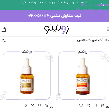
با اسنپ‌پی، از روتینو؛ الان بخر، بعدا پرداخت کن!
Skip to navigation
Skip to main content
ثبت سفارش تلفنی:
09966566124
خانه
/
محصولات بالانس
ناموجود
ناموجود