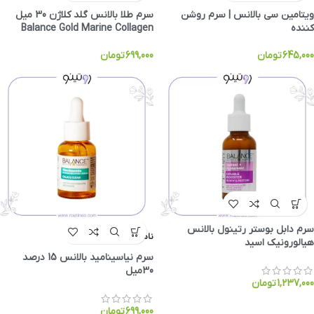
ویتامین سی بالانس | سرم روشن
سرم طلا بالانس گلد کلاژن 30 میل
کننده
Balance Gold Marine Collagen
645,000
تومان
699,000
تومان
سرم دابل بوستر رتینول بالانس
ناموجود
هیالورونیک اسید
سرم نیاسینامید بالانس 15 درصد
30میل
1,237,000
تومان
699,000
تومان