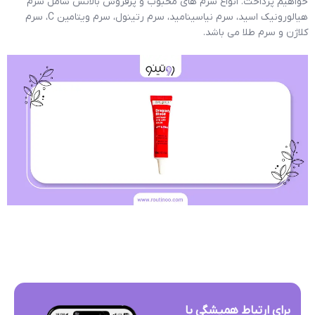
خواهیم پرداخت. انواع سرم های محبوب و پرفروش بالانس شامل سرم
هیالورونیک اسید، سرم نیاسینامید، سرم رتینول، سرم ویتامین C، سرم
کلاژن و سرم طلا می باشد.
برای ارتباط همیشگی با