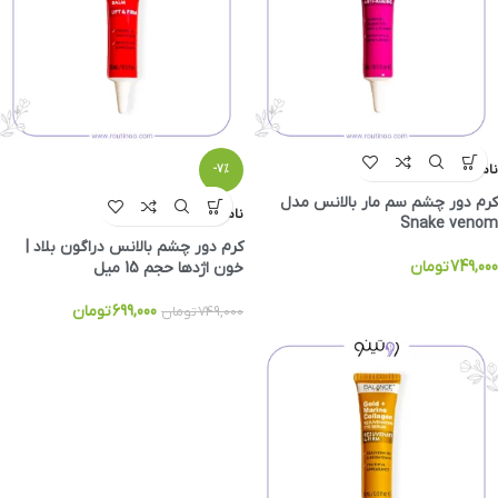
ناموجود
-7%
کرم دور چشم سم مار بالانس مدل
ناموجود
Snake venom
کرم دور چشم بالانس دراگون بلاد |
749,000
تومان
خون اژدها حجم 15 میل
699,000
تومان
749,000
تومان