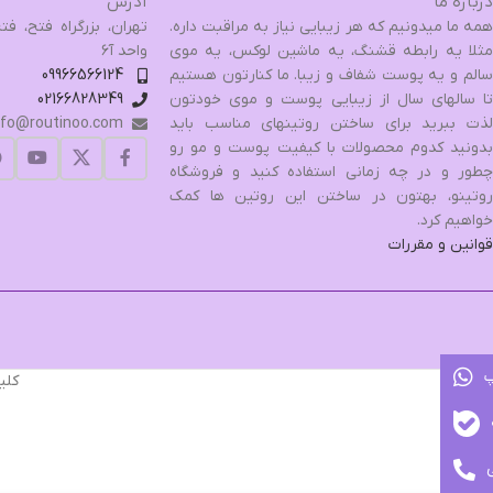
درباره ما
آدرس
همه ما میدونیم که هر زیبایی نیاز به مراقبت داره.
مثلا یه رابطه قشنگ، یه ماشین لوکس، یه موی
واحد آ۶
سالم و یه پوست شفاف و زیبا. ما کنارتون هستیم
09966566124
تا سالهای سال از زیبایی پوست و موی خودتون
02166828349
لذت ببرید برای ساختن روتینهای مناسب باید
nfo@routinoo.com
بدونید کدوم محصولات با کیفیت پوست و مو رو
چطور و در چه زمانی استفاده کنید و فروشگاه
روتینو، بهتون در ساختن این روتین ها کمک
خواهیم کرد.
قوانین و مقررات
پ
کلي