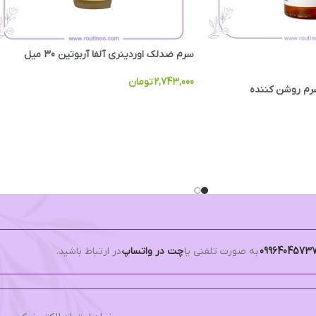
سرم ضدلک اوردینری آلفا آربوتین 30 میل
2,743,000
تومان
سرم روشن کننده
0996404573
به صورت تلفنی یا
چت در واتساپ
در ارتباط باشید.