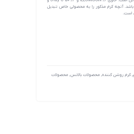
فاقد هر گونه رنگ مصنوعی، پارابن و گلوتن است. حاوی 6% ILLUMISCIN و 3% Stay-C 50 و
 باشد. آنچه کرم مذکور را به محصولی خاص تبدیل
 است.
,
کرم روشن کننده
,
محصولات بالانس
,
محصولات