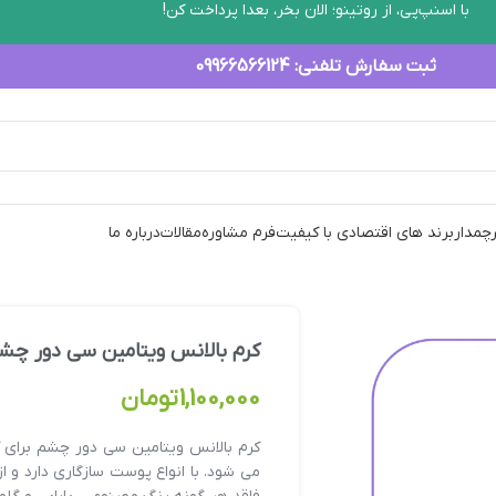
با اسنپ‌پی، از روتینو؛ الان بخر، بعدا پرداخت کن!
ثبت سفارش تلفنی:
09966566124
رچمدار
برند های اقتصادی با کیفیت
فرم مشاوره
مقالات
درباره ما
کرم بالانس ویتامین سی دور چشم 15 م
1,100,000
تومان
کرم بالانس ویتامین سی دور چشم برای
می شود. با انواع پوست سازگاری دارد و 