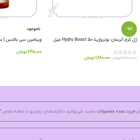
-10%
ناموجود
ژل کرم آبرسان نوتروژینا Hydro Boost 50 میل
ویتامین سی بالانس | 
645,000
تومان
1,980,000
تومان
2,200,000
تومان
ای
خرید عمده محصولات
سایت، می‌توانید با کارشناسان روتینو با شماره تماس
7