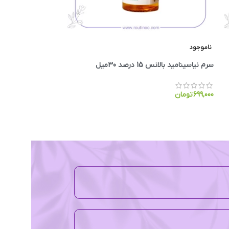
ناموجود
SPF 50
سرم نیاسینامید بالانس 15 درصد 30میل
3,200,000
تومان
699,000
تومان