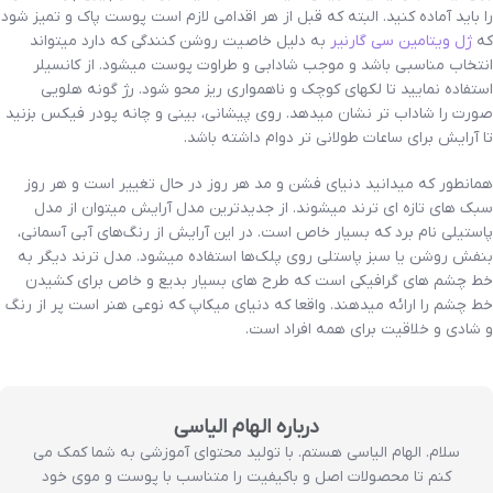
را باید آماده کنید. البته که قبل از هر اقدامی لازم است پوست پاک و تمیز شود
که
ژل ویتامین سی گارنیر
به دلیل خاصیت روشن کنندگی که دارد میتواند
انتخاب مناسبی باشد و موجب شادابی و طراوت پوست میشود. از کانسیلر
استفاده نمایید تا لکهای کوچک و ناهمواری ریز محو شود. رژ گونه هلویی
صورت را شاداب تر نشان میدهد. روی پیشانی، بینی و چانه پودر فیکس بزنید
تا آرایش برای ساعات طولانی تر دوام داشته باشد.
همانطور که میدانید دنیای فشن و مد هر روز در حال تغییر است و هر روز
سبک های تازه ای ترند میشوند. از جدیدترین مدل آرایش میتوان از مدل
پاستیلی نام برد که بسیار خاص است. در این آرایش از رنگ‌های آبی آسمانی،
بنفش روشن یا سبز پاستلی روی پلک‌ها استفاده میشود. مدل ترند دیگر به
خط چشم های گرافیکی است که طرح های بسیار بدیع و خاص برای کشیدن
خط چشم را ارائه میدهند. واقعا که دنیای میکاپ که نوعی هنر است پر از رنگ
و شادی و خلاقیت برای همه افراد است.
درباره الهام الیاسی
سلام. الهام الیاسی هستم. با تولید محتوای آموزشی به شما کمک می
کنم تا محصولات اصل و باکیفیت را متناسب با پوست و موی خود