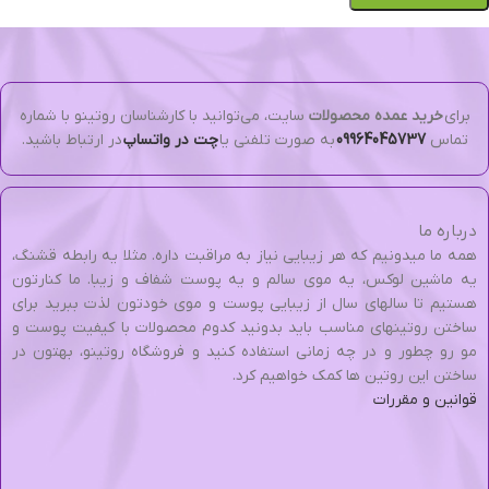
برای
خرید عمده محصولات
سایت، می‌توانید با کارشناسان روتینو با شماره
تماس
09964045737
به صورت تلفنی یا
چت در واتساپ
در ارتباط باشید.
درباره ما
همه ما میدونیم که هر زیبایی نیاز به مراقبت داره. مثلا یه رابطه قشنگ،
یه ماشین لوکس، یه موی سالم و یه پوست شفاف و زیبا. ما کنارتون
هستیم تا سالهای سال از زیبایی پوست و موی خودتون لذت ببرید برای
ساختن روتینهای مناسب باید بدونید کدوم محصولات با کیفیت پوست و
مو رو چطور و در چه زمانی استفاده کنید و فروشگاه روتینو، بهتون در
ساختن این روتین ها کمک خواهیم کرد.
قوانین و مقررات