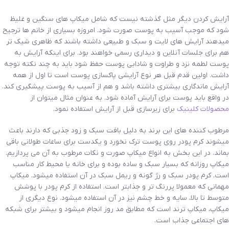
آرایش کردن دیگر مثل گذشته نیست که شامل میکاپ های سنگین و غلیظ
شود که موجب آسیب به پوست صورت شود. امروزه بسیاری از خانم ها ترجیح
میدهند آرایش های لایت و سبک و طبیعی داشته باشند که ظاهری شیک تر
هم برای جلسات آنلاین و دیداری رسمی خواهند بود. برای اینکه آرایش به
پوست لطمه نزد و طراوت و شادابی پوست حفظ شود باید به چند نکته توجه
داشت. اولین قدم قبل هر نوع آرایشی پاکسازی پوست است تا اول از همه
آرایش ماندگاری بیشتری داشته باشد و هم از آسیب به پوست پیشگیری کند.
در واقع باید پوست برای آرایش آماده شود. به عنوان مثال میتوان از
محصولات کلینیک
برای زیرسازی قبل از آرایش استفاده نمود.
مرطوب کننده های این برند به دلیل بافت سبک و زود جذبی که دارند باعث
میشوند کرم پودر روی پوست ترک نخورد و یکدست برای ساعات طولانی باقی
بماند. در این بخش به انواع میکاپ صورت و نکات مرطوب به آن می پردازیم.
میکاپ روزانه که بسیار سبک و ساده بوده و برای خانه یا محیط کار مناسب
است. کرم پودر سبک و رژ گونه و ریمل سبک در آن استفاده میشود. میکاپ
مهمانی که معمولا پررنگ تر و جذابتر است. استفاده از کرم پودر با پوشش
متوسط تا بالا، سایه و خط چشم نیز در آن استفاده میشود. نوع دیگری از
میکاپ، میکاپ ترند است که مطابق مد روز انجام میشود و بیشتر برای شبکه
های اجتماعی جذاب است.