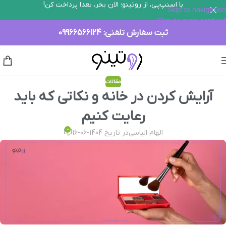
با اسنپ‌پی، از روتینو؛ الان بخر، بعدا پرداخت کن!
Skip to navigation
Skip to main content
ثبت سفارش تلفنی:
09966566124
مقالات
آرایش کردن در خانه و نکاتی که باید
رعایت کنیم
0
الهام الیاسی
در تاریخ 1404-06-16