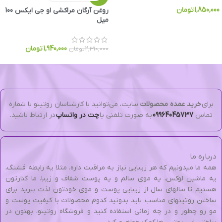
1,850,000
تومان
روغن آرگان مراکشی او جی ایکس 100
میل
1,940,000
تومان
2,310,000
تومان
برای
خرید عمده محصولات
سایت، می‌توانید با کارشناسان روتینو با شماره
تماس
09964045737
به صورت تلفنی یا
چت در واتساپ
در ارتباط باشید.
درباره ما
همه ما میدونیم که هر زیبایی نیاز به مراقبت داره. مثلا یه رابطه قشنگ،
یه ماشین لوکس، یه موی سالم و یه پوست شفاف و زیبا. ما کنارتون
هستیم تا سالهای سال از زیبایی پوست و موی خودتون لذت ببرید برای
ساختن روتینهای مناسب باید بدونید کدوم محصولات با کیفیت پوست و
مو رو چطور و در چه زمانی استفاده کنید و فروشگاه روتینو، بهتون در