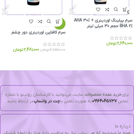
سرم پیلینگ اوردینری AHA 30% +
-10%
BHA 2% حجم 30 میلی لیتر
سرم کافئین اوردینری دور چشم
2,640,000
تومان
2,481,000
تومان
2,757,000
تومان
برای
خرید عمده محصولات
سایت، می‌توانید با کارشناسان روتینو با شماره
تماس
09964045737
به صورت تلفنی یا
چت در واتساپ
در ارتباط باشید.
درباره ما
همه ما میدونیم که هر زیبایی نیاز به مراقبت داره. مثلا یه رابطه قشنگ،