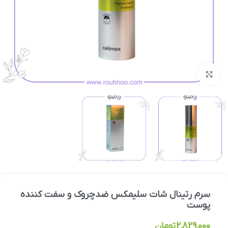
بزرگنمایی تصویر
سرم رتینال شات سلیمکس ضدچروک و سفت کننده
پوست
2,829,000
تومان