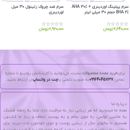
سرم پیلینگ اوردینری AHA 30% +
سرم ضد چروک رتینول 30 میل
BHA 2% حجم 30 میلی لیتر
اوردینری
2,640,000
تومان
2,920,000
تومان
برای
خرید عمده محصولات
سایت، می‌توانید با کارشناسان روتینو با شماره
تماس
09964045737
به صورت تلفنی یا
چت در واتساپ
در ارتباط باشید.
درباره ما
همه ما میدونیم که هر زیبایی نیاز به مراقبت داره. مثلا یه رابطه قشنگ،
یه ماشین لوکس، یه موی سالم و یه پوست شفاف و زیبا. ما کنارتون
هستیم تا سالهای سال از زیبایی پوست و موی خودتون لذت ببرید برای
ساختن روتینهای مناسب باید بدونید کدوم محصولات با کیفیت پوست و