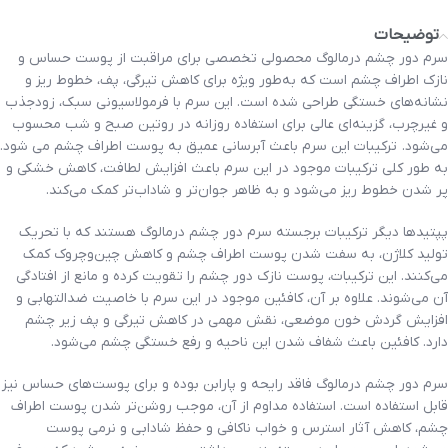
توضیحات
سرم دور چشم درمالوگ محصولی تخصصی برای مراقبت از پوست حساس و
نازک اطراف چشم است که به‌طور ویژه برای کاهش تیرگی، پف، خطوط ریز و
نشانه‌های خستگی طراحی شده است. این سرم با فرمولاسیونی سبک، زودجذب
و غیرچرب، گزینه‌ای عالی برای استفاده روزانه در روتین صبح و شب محسوب
می‌شود. ترکیبات این سرم باعث آبرسانی عمیق به پوست اطراف چشم می شود.
به طور کلی ترکیبات موجود در این سرم باعث افزایش لطافت، کاهش خشکی و
پر شدن خطوط ریز می‌شود و به ظاهر جوان‌تر و شاداب‌تر کمک می‌کند.
پپتیدها دیگر ترکیبات برجسته سرم دور چشم درمالوگ هستند که با تحریک
تولید کلاژن، به سفت شدن پوست اطراف چشم و کاهش چین‌وچروک کمک
می‌کنند. این ترکیبات، پوست نازک دور چشم را تقویت کرده و مانع از افتادگی
آن می‌شوند. علاوه بر آن، کافئین موجود در این سرم با خاصیت ضدالتهابی و
افزایش گردش خون موضعی، نقش مهمی در کاهش تیرگی و پف زیر چشم
دارد. کافئین باعث شفاف شدن این ناحیه و رفع خستگی چشم می‌شود.
سرم دور چشم درمالوگ فاقد رایحه و پارابن بوده و برای پوست‌های حساس نیز
قابل استفاده است. استفاده مداوم از آن، موجب روشن‌تر شدن پوست اطراف
چشم، کاهش آثار استرس و خواب ناکافی و حفظ شادابی و نرمی پوست