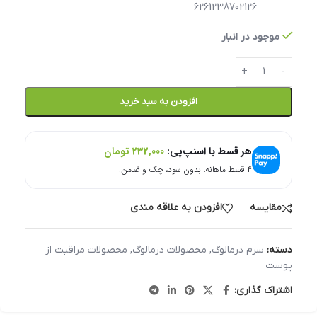
6261238702126
موجود در انبار
افزودن به سبد خرید
هر قسط با اسنپ‌پی:
232,000
تومان
۴ قسط ماهانه. بدون سود، چک و ضامن.
مقایسه
افزودن به علاقه مندی
دسته:
سرم درمالوگ
,
محصولات درمالوگ
,
محصولات مراقبت از
پوست
اشتراک گذاری: