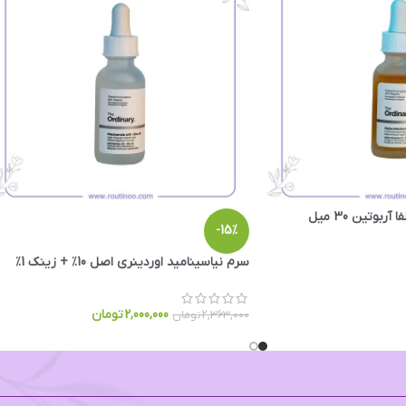
بوتین 30 میل
-15%
سرم نیاسینامید اوردینری اصل 10٪ + زینک 1٪
2,000,000
تومان
2,363,000
تومان