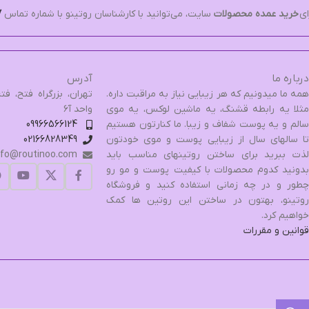
ای
خرید عمده محصولات
سایت، می‌توانید با کارشناسان روتینو با شماره تماس
7
درباره ما
آدرس
همه ما میدونیم که هر زیبایی نیاز به مراقبت داره.
مثلا یه رابطه قشنگ، یه ماشین لوکس، یه موی
واحد آ۶
سالم و یه پوست شفاف و زیبا. ما کنارتون هستیم
09966566124
تا سالهای سال از زیبایی پوست و موی خودتون
02166828349
لذت ببرید برای ساختن روتینهای مناسب باید
nfo@routinoo.com
بدونید کدوم محصولات با کیفیت پوست و مو رو
چطور و در چه زمانی استفاده کنید و فروشگاه
روتینو، بهتون در ساختن این روتین ها کمک
خواهیم کرد.
قوانین و مقررات