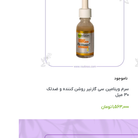
ناموجود
SPF 50
سرم ویتامین سی گارنیر روشن کننده و ضدلک
3,200,000
تومان
30 میل
1,563,000
تومان