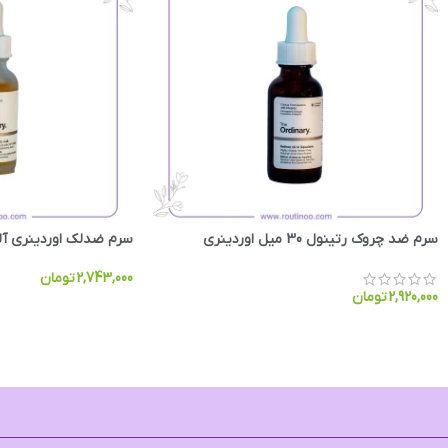
سرم ضد چروک رتینول 30 میل اوردینری
سرم ضدلک اوردینری آلفا آر
2,743,000
تومان
2,920,000
تومان