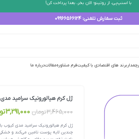
با اسنپ‌پی، از روتینو؛ الان بخر، بعدا پرداخت کن!
ثبت سفارش تلفنی:
09966566124
رچمدار
برند های اقتصادی با کیفیت
فرم مشاوره
مقالات
درباره ما
ژل کرم هیالورونیک سرامید مدی
3,291,000
تو
3,465,000
تومان
چندین لایه پوست تامین می‌کند و خشکی 