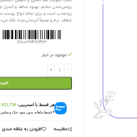
روشن‌شدن ملایم، بهبود منافذ و کنترل 
زودجذب است و برای تمام انواع پوست منا
شفاف، نرم و عمیقاً آبرسانی‌شده نگه می‌دار
8800289477423
موجود در انبار
افزود
هر قسط با اسنپ‌پی:
822,750
ت
۴ قسط ماهانه. بدون سود، چک و ضامن.
مقایسه
افزودن به علاقه مندی