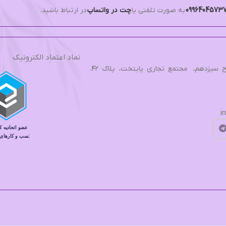
0996404573
به صورت تلفنی یا
چت در واتساپ
در ارتباط باشید.
نماد اعتماد الکترونیک
تهران، بزرگراه فتح، فتح سیزدهم، مجتمع تجاري پایتخت، پلاک ۴۲،
i