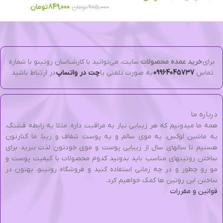
849,000
تومان
975,000
تومان
برای
خرید عمده محصولات
سایت، می‌توانید با کارشناسان روتینو با شماره
تماس
09964045737
به صورت تلفنی یا
چت در واتساپ
در ارتباط باشید.
درباره ما
همه ما میدونیم که هر زیبایی نیاز به مراقبت داره. مثلا یه رابطه قشنگ،
یه ماشین لوکس، یه موی سالم و یه پوست شفاف و زیبا. ما کنارتون
هستیم تا سالهای سال از زیبایی پوست و موی خودتون لذت ببرید برای
ساختن روتینهای مناسب باید بدونید کدوم محصولات با کیفیت پوست و
مو رو چطور و در چه زمانی استفاده کنید و فروشگاه روتینو، بهتون در
ساختن این روتین ها کمک خواهیم کرد.
قوانین و مقررات