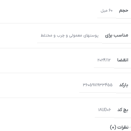
حجم
60 میل
مناسب برای
پوستهای معمولی و چرب و مختلط
انقضا
2024/12
بارکد
3605971933455
بچ کد
18UD06
نظرات (0)