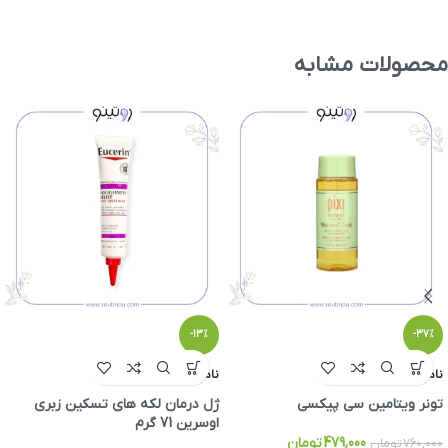
محصولات مشابه
-13%
-37%
ناموجود
ناموجود
تونر ویتامین سی پیکسی
ژل درمان لکه های تسکین زبری
اوسرین 71 گرم
479,000
تومان
760,000
تومان