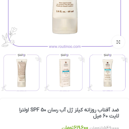
بزرگنمایی تصویر
ضد آفتاب روزانه کیلز ژل آب رسان SPF 50 اولترا
لایت 60 میل
619,600
تومان
1,549,000
تومان