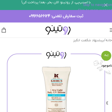
با اسنپ‌پی، از روتینو؛ الان بخر، بعدا پرداخت کن!
Skip to navigation
Skip to main content
ثبت سفارش تلفنی:
09966566124
خانه
/
پیشنهاد شگفت انگیز
-60%
ناموجود