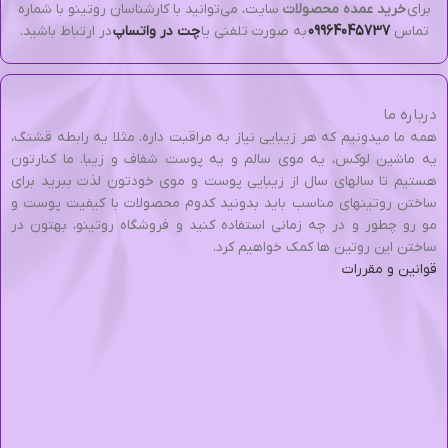
برای
خرید عمده محصولات
سایت، می‌توانید با کارشناسان روتینو با شماره
تماس
09964045737
به صورت تلفنی یا
چت در واتساپ
در ارتباط باشید.
درباره ما
همه ما میدونیم که هر زیبایی نیاز به مراقبت داره. مثلا یه رابطه قشنگ،
یه ماشین لوکس، یه موی سالم و یه پوست شفاف و زیبا. ما کنارتون
هستیم تا سالهای سال از زیبایی پوست و موی خودتون لذت ببرید برای
ساختن روتینهای مناسب باید بدونید کدوم محصولات با کیفیت پوست و
مو رو چطور و در چه زمانی استفاده کنید و فروشگاه روتینو، بهتون در
ساختن این روتین ها کمک خواهیم کرد.
قوانین و مقررات