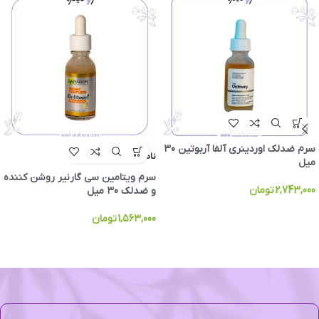
سرم ضدلک اوردینری آلفا آربوتین 30
ناموجود
میل
سرم ویتامین سی گارنیر روشن کننده
2,743,000
تومان
و ضدلک 30 میل
1,563,000
تومان