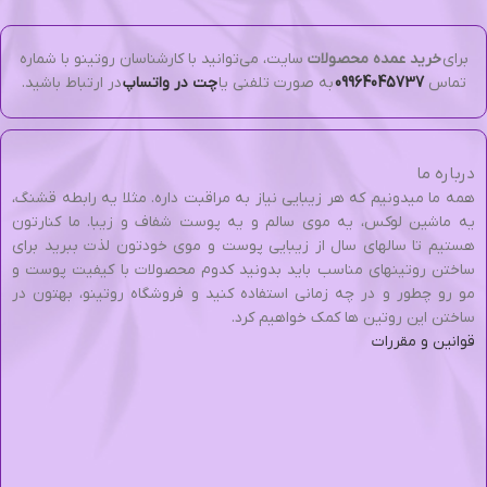
برای
خرید عمده محصولات
سایت، می‌توانید با کارشناسان روتینو با شماره
تماس
09964045737
به صورت تلفنی یا
چت در واتساپ
در ارتباط باشید.
درباره ما
همه ما میدونیم که هر زیبایی نیاز به مراقبت داره. مثلا یه رابطه قشنگ،
یه ماشین لوکس، یه موی سالم و یه پوست شفاف و زیبا. ما کنارتون
هستیم تا سالهای سال از زیبایی پوست و موی خودتون لذت ببرید برای
ساختن روتینهای مناسب باید بدونید کدوم محصولات با کیفیت پوست و
مو رو چطور و در چه زمانی استفاده کنید و فروشگاه روتینو، بهتون در
ساختن این روتین ها کمک خواهیم کرد.
قوانین و مقررات