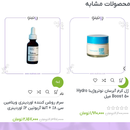
محصولات مشابه
-10%
-10%
ژل کرم آبرسان نوتروژینا Hydro
ناموجود
Boost 50 میل
سرم روشن کننده اوردینری ویتامین
سی ۸% + آلفا آربوتین ۲% اوردینری
1,980,000
تومان
2,200,000
تومان
2,157,000
تومان
2,397,000
تومان