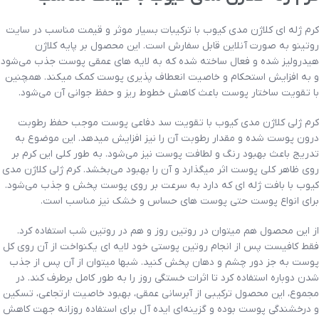
کرم ژله ای کلاژن مدی کیوب با ترکیبات بسیار موثر و قیمت مناسب در سایت
روتینو به صورت آنلاین قابل سفارش است. این محصول بر پایه کلاژن
هیدرولیز شده و فعال ساخته شده که به لایه های عمقی پوست جذب می‌شود
و به افزایش استحکام و خاصیت انعطاف پذیری پوست کمک میکند. همچنین
با تقویت ساختار پوست باعث کاهش خطوط ریز و حفظ جوانی آن می‌شود.
کرم ژلی کلاژن مدی کیوب با تقویت سد دفاعی پوست موجب حفظ رطوبت
درون پوست شده و مقدار رطوبت آن را نیز افزایش میدهد. این موضوع به
تدریج باعث بهبود رنگ و لطافت پوست نیز می‌شود. به طور کلی این کرم بر
روی ظاهر کلی پوست اثر میگذارد و آن را بهبود می‌بخشد. کرم ژلی کلاژن مدی
کیوب با بافت ژله ای که دارد به سرعت بر روی پوست پخش و جذب می‌شود.
برای انواع پوست حتی پوست های حساس و خشک نیز مناسب است.
از این محصول هم میتوان در روتین روز و هم در روتین شب استفاده کرد.
فقط کافیست پس از انجام روتین پوستی خود لایه ای یکنواخت از آن روی کل
پوست به جز دور چشم و دهان پخش کنید. شبها میتوان از آن پس از جذب
شدن دوباره استفاده کرد تا اثرات خستگی روز را به طور کامل برطرف کند. در
مجموع، این محصول ترکیبی از آبرسانی عمقی، بهبود خاصیت ارتجاعی، تسکین
و درخشندگی پوست بوده و گزینه‌ای ایده آل برای استفاده روزانه جهت کاهش