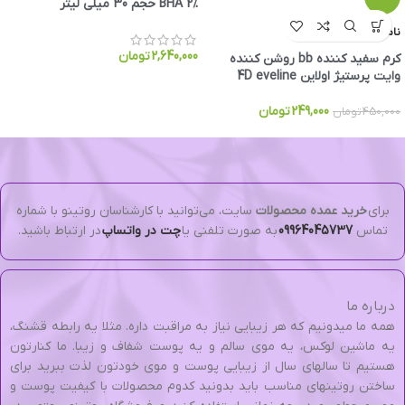
BHA 2% حجم 30 میلی لیتر
ناموجود
2,640,000
تومان
کرم سفید کننده bb روشن کننده
وایت پرستیژ اولاین 4D eveline
249,000
تومان
450,000
تومان
برای
خرید عمده محصولات
سایت، می‌توانید با کارشناسان روتینو با شماره
تماس
09964045737
به صورت تلفنی یا
چت در واتساپ
در ارتباط باشید.
درباره ما
همه ما میدونیم که هر زیبایی نیاز به مراقبت داره. مثلا یه رابطه قشنگ،
یه ماشین لوکس، یه موی سالم و یه پوست شفاف و زیبا. ما کنارتون
هستیم تا سالهای سال از زیبایی پوست و موی خودتون لذت ببرید برای
ساختن روتینهای مناسب باید بدونید کدوم محصولات با کیفیت پوست و