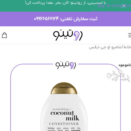
با اسنپ‌پی، از روتینو؛ الان بخر، بعدا پرداخت کن!
Skip to navigation
Skip to main content
ثبت سفارش تلفنی:
09966566124
خانه
/
شامپو او جی ایکس
ناموجود