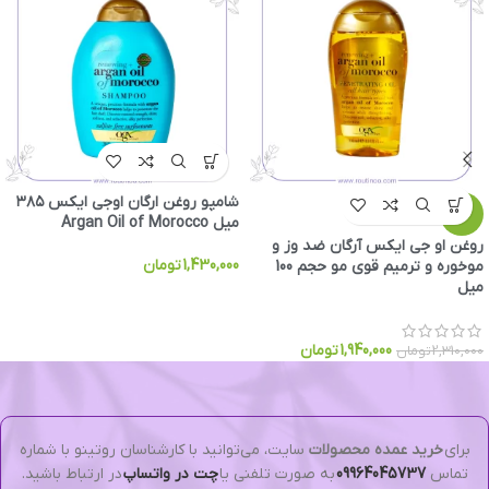
شامپو روغن ارگان اوجی ایکس ۳۸۵
-16%
میل Argan Oil of Morocco
روغن او جی ایکس آرگان ضد وز و
1,430,000
تومان
موخوره و ترمیم قوی مو حجم 100
میل
1,940,000
تومان
2,310,000
تومان
برای
خرید عمده محصولات
سایت، می‌توانید با کارشناسان روتینو با شماره
تماس
09964045737
به صورت تلفنی یا
چت در واتساپ
در ارتباط باشید.