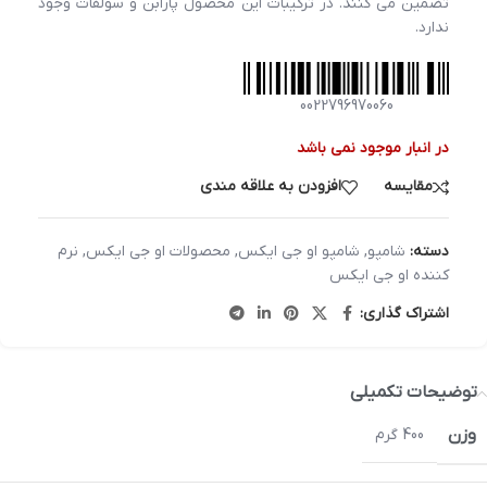
تضمین می کنند. در ترکیبات این محصول پارابن و سولفات وجود
ندارد.
0022796970060
در انبار موجود نمی باشد
مقایسه
افزودن به علاقه مندی
دسته:
شامپو
,
شامپو او جی ایکس
,
محصولات او جی ایکس
,
نرم
کننده او جی ایکس
اشتراک گذاری:
توضیحات تکمیلی
وزن
400 گرم