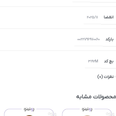
انقضا
2025/11
بارکد
0022796970060
بچ کد
3192M
نظرات (0)
محصولات مشابه