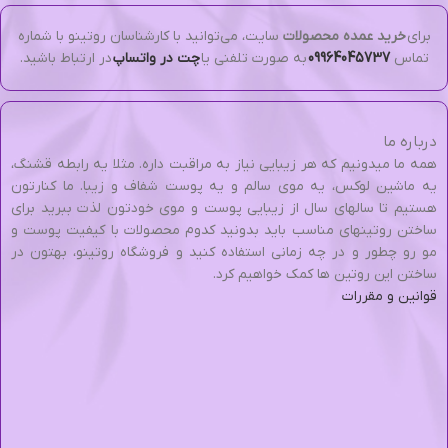
برای
خرید عمده محصولات
سایت، می‌توانید با کارشناسان روتینو با شماره
تماس
09964045737
به صورت تلفنی یا
چت در واتساپ
در ارتباط باشید.
درباره ما
همه ما میدونیم که هر زیبایی نیاز به مراقبت داره. مثلا یه رابطه قشنگ،
یه ماشین لوکس، یه موی سالم و یه پوست شفاف و زیبا. ما کنارتون
هستیم تا سالهای سال از زیبایی پوست و موی خودتون لذت ببرید برای
ساختن روتینهای مناسب باید بدونید کدوم محصولات با کیفیت پوست و
مو رو چطور و در چه زمانی استفاده کنید و فروشگاه روتینو، بهتون در
ساختن این روتین ها کمک خواهیم کرد.
قوانین و مقررات