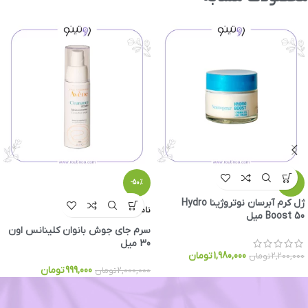
-50%
-10%
ژل کرم آبرسان نوتروژینا Hydro
ناموجود
Boost 50 میل
سرم جای جوش بانوان کلینانس اون
30 میل
1,980,000
تومان
2,200,000
تومان
999,000
تومان
2,000,000
تومان