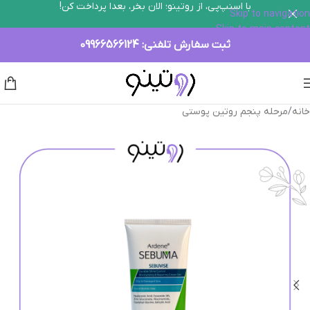
با اسنپ‌پی، از روتینو؛ الان بخر، بعدا پرداخت کن!
Skip to navigation
Skip to main content
ثبت سفارش تلفنی:
09966566124
خانه
/
مرحله پنجم روتین پوستی