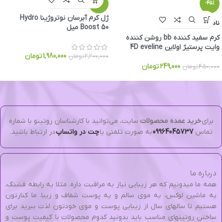
-10%
-45%
ژل کرم آبرسان نوتروژینا Hydro
ناموجود
Boost 50 میل
کرم سفید کننده bb روشن کننده
وایت پرستیژ اولاین 4D eveline
1,980,000
تومان
2,200,000
تومان
249,000
تومان
450,000
تومان
برای
خرید عمده محصولات
سایت، می‌توانید با کارشناسان روتینو با شماره
تماس
09964045737
به صورت تلفنی یا
چت در واتساپ
در ارتباط باشید.
درباره ما
همه ما میدونیم که هر زیبایی نیاز به مراقبت داره. مثلا یه رابطه قشنگ،
یه ماشین لوکس، یه موی سالم و یه پوست شفاف و زیبا. ما کنارتون
هستیم تا سالهای سال از زیبایی پوست و موی خودتون لذت ببرید برای
ساختن روتینهای مناسب باید بدونید کدوم محصولات با کیفیت پوست و