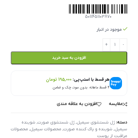
5011451103870
موجود در انبار
افزودن به سبد خرید
هر قسط با اسنپ‌پی:
195,000
تومان
۴ قسط ماهانه. بدون سود، چک و ضامن.
مقایسه
افزودن به علاقه مندی
دسته:
ژل شستشوی سیمپل
,
ژل شستشوی صورت
,
شوینده
سیمپل
,
شوینده و پاک کننده صورت
,
محصولات سیمپل
,
محصولات
مراقبت از پوست