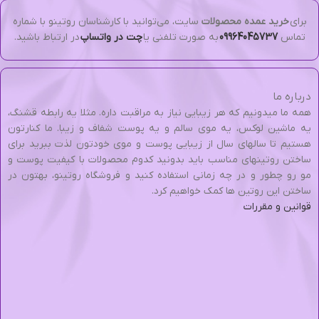
برای
خرید عمده محصولات
سایت، می‌توانید با کارشناسان روتینو با شماره
تماس
09964045737
به صورت تلفنی یا
چت در واتساپ
در ارتباط باشید.
درباره ما
همه ما میدونیم که هر زیبایی نیاز به مراقبت داره. مثلا یه رابطه قشنگ،
یه ماشین لوکس، یه موی سالم و یه پوست شفاف و زیبا. ما کنارتون
هستیم تا سالهای سال از زیبایی پوست و موی خودتون لذت ببرید برای
ساختن روتینهای مناسب باید بدونید کدوم محصولات با کیفیت پوست و
مو رو چطور و در چه زمانی استفاده کنید و فروشگاه روتینو، بهتون در
ساختن این روتین ها کمک خواهیم کرد.
قوانین و مقررات