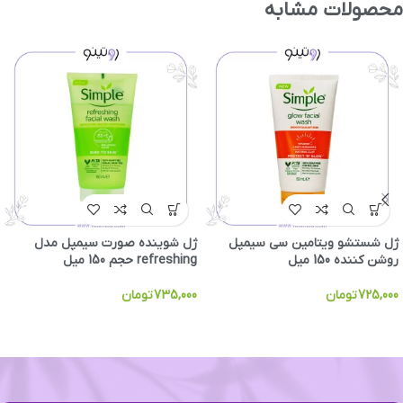
محصولات مشابه
ژل شستشو ویتامین سی سیمپل
ژل شوینده صورت سیمپل مدل
روشن کننده 150 میل
refreshing حجم 150 میل
725,000
تومان
735,000
تومان