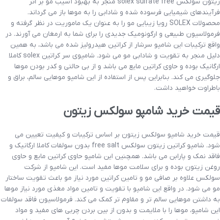
زیتون سولکس solex sulfate free منجر به بهبود آسیب مو بر اثر
فرآیندهای شیمیایی فرسوده شده و شادابی را به موها باز می گرداند.
محصولات SOLEX رویا زیبایی مو را به عنوان یک ماموریت در نظر گرفته و
فرمولاسیون طبیعی و ارگونومیک جدیدی را برای شما به ارمغان می آورند. در
واقع ترکیبات این شامپو سرشار از کراتین هیدرولیز شده می باشد، به همین
دلیل منجر به تقویت و شادابی مو می شود. شامپوی سر کراتین solex کاملا
ارگانیک بوده و حاوی کراتین مایع می باشد و از بی حالتی و کدر بودن موها
جلوگیری می کند. بنابراین پس از استفاده از این شامپو موهایی سالم، براق و
باطراوت خواهید داشت.
قیمت خرید شامپو سولکس زیتون
قیمت خرید شامپو سولکس زیتون بر اساس ترکیبات و کیفیت تعیین می
شود. شامپو کراتین زیتون سولکس free salt بدون سولفات کاملا ارگانیک و
فاقد نمک و پارابن می باشد. همچنین این شامپو حاوی کراتین مایع و حاوی
روغن زیتون بوده و برای سلامت موها مفید است. این شامپو از شرکت
سولکس علاوه بر صافی مو و تامین کراتین مورد نیاز مو باعث تقویت ساختار
مو می شود. در واقع این شامپو با تقویت و تامین مواد مغذی مورد نیاز موها
به داشتن موهایی سالم تر و مقاوم تر کمک می کند. فرمولاسیون فاقد سولفات
این شامپو، موها را با ملایمت و بدون از بین بردن چربی های مفید و مواد