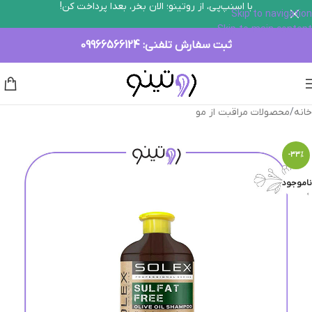
با اسنپ‌پی، از روتینو؛ الان بخر، بعدا پرداخت کن!
Skip to navigation
Skip to main content
ثبت سفارش تلفنی:
09966566124
خانه
/
محصولات مراقبت از مو
-33%
ناموجود