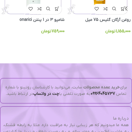
روغن آرگان گلیس 75 میل
شامپو 3 در 1 پنتن onarici
1,155,000
تومان
759,000
تومان
برای
خرید عمده محصولات
سایت، می‌توانید با کارشناسان روتینو با شماره
تماس
09964045737
به صورت تلفنی یا
چت در واتساپ
در ارتباط باشید.
درباره ما
همه ما میدونیم که هر زیبایی نیاز به مراقبت داره. مثلا یه رابطه قشنگ،
یه ماشین لوکس، یه موی سالم و یه پوست شفاف و زیبا. ما کنارتون