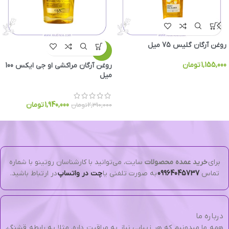
روغن آرگان گلیس 75 میل
-16%
1,155,000
تومان
روغن آرگان مراکشی او جی ایکس 100
میل
1,940,000
تومان
2,310,000
تومان
برای
خرید عمده محصولات
سایت، می‌توانید با کارشناسان روتینو با شماره
تماس
09964045737
به صورت تلفنی یا
چت در واتساپ
در ارتباط باشید.
درباره ما
همه ما میدونیم که هر زیبایی نیاز به مراقبت داره. مثلا یه رابطه قشنگ،