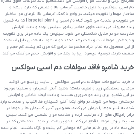
همزمان نرمی و لطافت مو را افزایش می دهد.شامپو فاقد سولفات حاوی عصاره
دم اسبی سولکس به دلیل خاصیت آبرسانی بالا و عمیقی که دارد، ریشه و
ساختار موها را تقویت میکند. در واقع با کمک آبرسانی بالا تارهای مو، ساختار
مو تقویت و تغذیه می شود. گیاه دم اسبی یا Horsetail plant که به فسیل
زنده معروف می باشد، حاوی مقادیر زیادی سیلیس بوده و باعث افزایش
مقاومت مو در مقابل شکستگی می شود. سیلیس یک ماده موثر برای تقویت
و درخشش موها است و باعث رشد مجدد مو میشود. به همین دلیل استفاده
از این محصول به تمام افراد مخصوصا افرادی که موی کم پشت، کم حجم و
ضعیف دارند، توصیه میشود. زیرا به رشد مو و افزایش حجم مو کمک می کند.
خرید شامپو فاقد سولفات دم اسبی سولکس
با خرید شامپو فاقد سولفات دم اسبی سولکس از سایت روتینو می توانید
موهایی مستحکم، زیبا و لطیف داشته باشید. آنتی اکسیدان و سیلیکا موجود
در این شامپو، برای رشد مو ضروری هستند و باعث ایجاد شادابی و افزایش
درخشش موها می شوند. در واقع ابتدا آنتی اکسیدان ها، التهاب و صدمات وارد
شده به فیبر موها را درمان می کنند. همچنین آنتی اکسیدان ها از موها در
برابر رادیکال های آزاد مراقبت کرده و سلامت مو را تضمین می کنند. سپس
سیلیکا، ریزش موها را قطع می کند تا مو پرپشت تر شود. ، تحقیقاتی که در
طی سه ماه بر روی خانم هایی که موهایی کم پشت و نازک داشتند، انجام شده