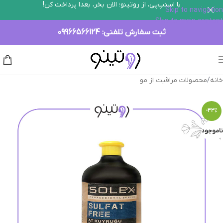
با اسنپ‌پی، از روتینو؛ الان بخر، بعدا پرداخت کن!
Skip to navigation
Skip to main content
ثبت سفارش تلفنی:
09966566124
خانه
/
محصولات مراقبت از مو
-33%
ناموجود