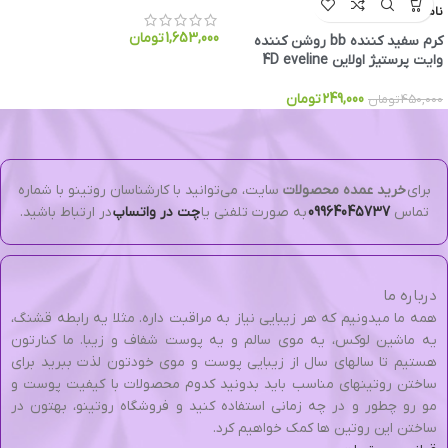
ناموجود
1,653,000
تومان
کرم سفید کننده bb روشن کننده
وایت پرستیژ اولاین 4D eveline
249,000
تومان
450,000
تومان
برای
خرید عمده محصولات
سایت، می‌توانید با کارشناسان روتینو با شماره
تماس
09964045737
به صورت تلفنی یا
چت در واتساپ
در ارتباط باشید.
درباره ما
همه ما میدونیم که هر زیبایی نیاز به مراقبت داره. مثلا یه رابطه قشنگ،
یه ماشین لوکس، یه موی سالم و یه پوست شفاف و زیبا. ما کنارتون
هستیم تا سالهای سال از زیبایی پوست و موی خودتون لذت ببرید برای
ساختن روتینهای مناسب باید بدونید کدوم محصولات با کیفیت پوست و
مو رو چطور و در چه زمانی استفاده کنید و فروشگاه روتینو، بهتون در
ساختن این روتین ها کمک خواهیم کرد.