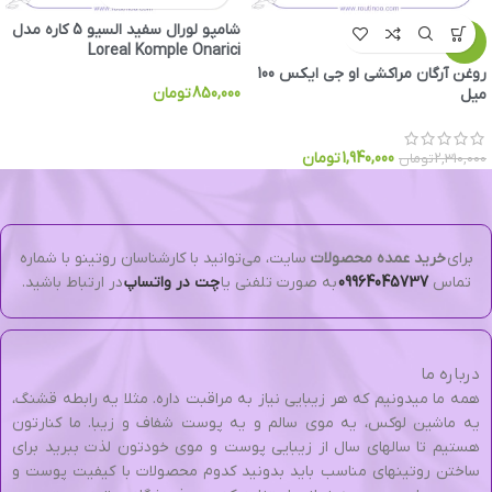
شامپو لورال سفید السیو 5 کاره مدل
-16%
Loreal Komple Onarici
روغن آرگان مراکشی او جی ایکس 100
850,000
تومان
میل
1,940,000
تومان
2,310,000
تومان
برای
خرید عمده محصولات
سایت، می‌توانید با کارشناسان روتینو با شماره
تماس
09964045737
به صورت تلفنی یا
چت در واتساپ
در ارتباط باشید.
درباره ما
همه ما میدونیم که هر زیبایی نیاز به مراقبت داره. مثلا یه رابطه قشنگ،
یه ماشین لوکس، یه موی سالم و یه پوست شفاف و زیبا. ما کنارتون
هستیم تا سالهای سال از زیبایی پوست و موی خودتون لذت ببرید برای
ساختن روتینهای مناسب باید بدونید کدوم محصولات با کیفیت پوست و