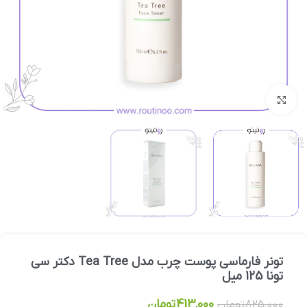
بزرگنمایی تصویر
تونر فارماسی پوست چرب مدل Tea Tree دکتر سی
تونا 125 میل
413,000
تومان
825,000
تومان