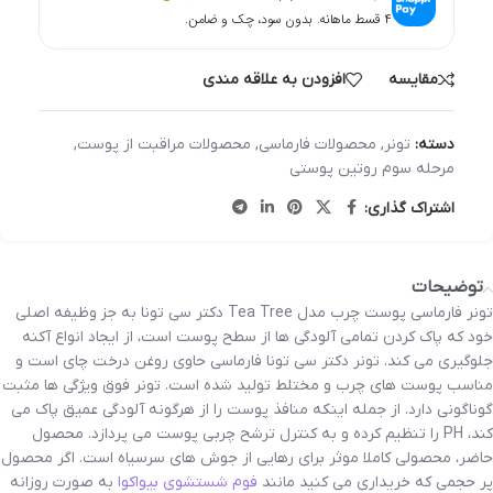
۴ قسط ماهانه. بدون سود، چک و ضامن.
مقایسه
افزودن به علاقه مندی
دسته:
تونر
,
محصولات فارماسی
,
محصولات مراقبت از پوست
,
مرحله سوم روتین پوستی
اشتراک گذاری:
توضیحات
تونر فارماسی پوست چرب مدل Tea Tree دکتر سی تونا به جز وظیفه اصلی
خود که پاک کردن تمامی آلودگی ها از سطح پوست است، از ایجاد انواع آکنه
جلوگیری می کند. تونر دکتر سی تونا فارماسی حاوی روغن درخت چای است و
مناسب پوست های چرب و مختلط تولید شده است. تونر فوق ویژگی ها مثبت
گوناگونی دارد. از جمله اینکه منافذ پوست را از هرگونه آلودگی عمیق پاک می
کند، PH را تنظیم کرده و به کنترل ترشح چربی پوست می پردازد. محصول
حاضر، محصولی کاملا موثر برای رهایی از جوش های سرسیاه است. اگر محصول
پر حجمی که خریداری می کنید مانند
فوم شستشوی بیواکوا
به صورت روزانه