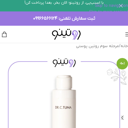
با اسنپ‌پی، از روتینو؛ الان بخر، بعدا پرداخت کن!
Skip to navigation
Skip to main content
ثبت سفارش تلفنی:
09966566124
خانه
/
مرحله سوم روتین پوستی
-50%