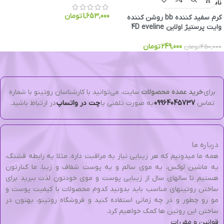
ناموجود
1,653,000
تومان
کرم سفید کننده bb روشن کننده
وایت پرستیژ اولاین 4D eveline
249,000
تومان
450,000
تومان
برای
خرید عمده محصولات
سایت، می‌توانید با کارشناسان روتینو با شماره
تماس
09964045737
به صورت تلفنی یا
چت در واتساپ
در ارتباط باشید.
درباره ما
همه ما میدونیم که هر زیبایی نیاز به مراقبت داره. مثلا یه رابطه قشنگ،
یه ماشین لوکس، یه موی سالم و یه پوست شفاف و زیبا. ما کنارتون
هستیم تا سالهای سال از زیبایی پوست و موی خودتون لذت ببرید برای
ساختن روتینهای مناسب باید بدونید کدوم محصولات با کیفیت پوست و
مو رو چطور و در چه زمانی استفاده کنید و فروشگاه روتینو، بهتون در
ساختن این روتین ها کمک خواهیم کرد.
قوانین و مقررات