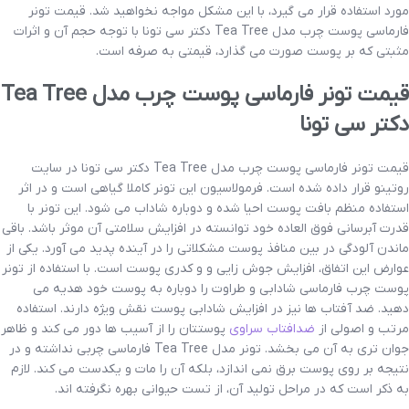
مورد استفاده قرار می گیرد، با این مشکل مواجه نخواهید شد. قیمت تونر
فارماسی پوست چرب مدل Tea Tree دکتر سی تونا با توجه حجم آن و اثرات
مثبتی که بر پوست صورت می گذارد، قیمتی به صرفه است.
قیمت تونر فارماسی پوست چرب مدل Tea Tree
دکتر سی تونا
قیمت تونر فارماسی پوست چرب مدل Tea Tree دکتر سی تونا در سایت
روتینو قرار داده شده است. فرمولاسیون این تونر کاملا گیاهی است و در اثر
استفاده منظم بافت پوست احیا شده و دوباره شاداب می شود. این تونر با
قدرت آبرسانی فوق العاده خود توانسته در افزایش سلامتی آن موثر باشد. باقی
ماندن آلودگی در بین منافذ پوست مشکلاتی را در آینده پدید می آورد. یکی از
عوارض این اتفاق، افزایش جوش زایی و و کدری پوست است. با استفاده از تونر
پوست چرب فارماسی شادابی و طراوت را دوباره به پوست خود هدیه می
دهید. ضد آفتاب ها نیز در افزایش شادابی پوست نقش ویژه دارند. استفاده
مرتب و اصولی از
ضدافتاب سراوی
پوستتان را از آسیب ها دور می کند و ظاهر
جوان تری به آن می بخشد. تونر مدل Tea Tree فارماسی چربی نداشته و در
نتیجه بر روی پوست برق نمی اندازد، بلکه آن را مات و یکدست می کند. لازم
به ذکر است که در مراحل تولید آن، از تست حیوانی بهره نگرفته اند.