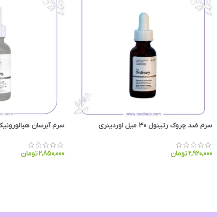
سرم ضد چروک رتینول 30 میل اوردینری
سرم آبرسان هیالورونیک اسی
2,920,000
تومان
2,850,000
تومان