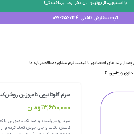
با اسنپ‌پی، از روتینو؛ الان بخر، بعدا پرداخت کن!
ثبت سفارش تلفنی:
09966566124
رچمدار
برند های اقتصادی با کیفیت
فرم مشاوره
مقالات
درباره ما
اوی ویتامین C
سرم گلوتاتیون نامبوزین روشن‌کن
3,650,000
تومان
سرم روشن‌کننده و ضد لک نامبوزین با کم
کاهش لک‌ها و جای جوش کمک کرده و از 