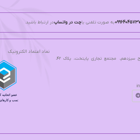
0996404573
به صورت تلفنی یا
چت در واتساپ
در ارتباط باشید.
نماد اعتماد الکترونیک
تهران، بزرگراه فتح، فتح سیزدهم، مجتمع تجاري پایتخت، پلاک ۴۲،
i