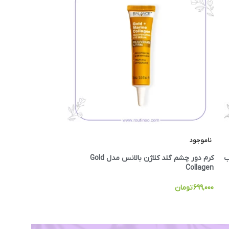
ناموجود
ناموجود
ب
کرم دور چشم گلد کلاژن بالانس مدل Gold
Collagen
ضد چروک و پیری پوست 
699,000
تومان
1,345,000
تومان