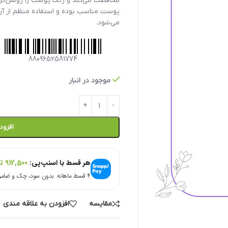
محافظت می‌کند و رنگ پوست را روشن‌تر و
پوست مناسب بوده و استفاده منظم از آ
می‌شود.
8809652581774
موجود در انبار
افزود
هر قسط با اسنپ‌پی:
912,500
ت
۴ قسط ماهانه. بدون سود، چک و ضامن.
مقایسه
افزودن به علاقه مندی