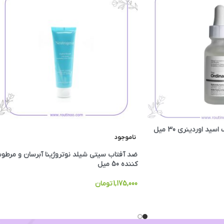
د اوردینری 30 میل
ناموجود
ضد آفتاب سیتی شیلد نوتروژینا آبرسان و مرطو
کننده 50 میل
1,175,000
تومان