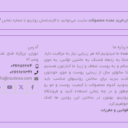
ای
خرید عمده محصولات
سایت، می‌توانید با کارشناسان روتینو با شماره تماس
7
درباره ما
آدرس
همه ما میدونیم که هر زیبایی نیاز به مراقبت داره.
مثلا یه رابطه قشنگ، یه ماشین لوکس، یه موی
واحد آ۶
سالم و یه پوست شفاف و زیبا. ما کنارتون هستیم
09966566124
تا سالهای سال از زیبایی پوست و موی خودتون
02166828349
لذت ببرید برای ساختن روتینهای مناسب باید
nfo@routinoo.com
بدونید کدوم محصولات با کیفیت پوست و مو رو
چطور و در چه زمانی استفاده کنید و فروشگاه
روتینو، بهتون در ساختن این روتین ها کمک
خواهیم کرد.
قوانین و مقررات