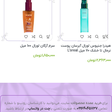
هیدرا جنیوس لورال آبرسان پوست
سرم آرگان لورال 100 میل
نرمال تا خشک 70 میل L’oreal
1,850,000
تومان
2,363,000
تومان
برای
خرید عمده محصولات
سایت، می‌توانید با کارشناسان روتینو با شماره
تماس
09964045737
به صورت تلفنی یا
چت در واتساپ
در ارتباط باشید.