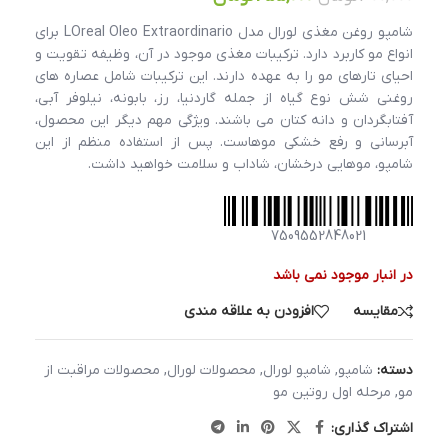
شامپو روغن مغذی لورال مدل LOreal Oleo Extraordinario برای
انواع مو کاربرد دارد. ترکیبات مغذی موجود در آن، وظیفه تقویت و
احیای تارهای مو را به عهده دارند. این ترکیبات شامل عصاره های
روغنی شش نوع گیاه از جمله گاردنیا، رز، بابونه، نیلوفر آبی،
آفتابگردان و دانه کتان می باشند. ویژگی مهم دیگر این محصول،
آبرسانی و رفع خشکی موهاست. پس از استفاده منظم از این
شامپو، موهایی درخشان، شاداب و سلامت خواهید داشت.
7509552848021
در انبار موجود نمی باشد
مقایسه
افزودن به علاقه مندی
دسته:
شامپو
,
شامپو لورال
,
محصولات لورال
,
محصولات مراقبت از
مو
,
مرحله اول روتین مو
اشتراک گذاری: