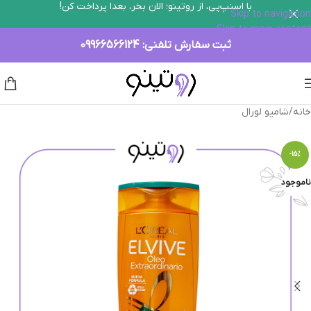
با اسنپ‌پی، از روتینو؛ الان بخر، بعدا پرداخت کن!
Skip to navigation
Skip to main content
ثبت سفارش تلفنی:
09966566124
خانه
/
شامپو لورال
-15%
ناموجود