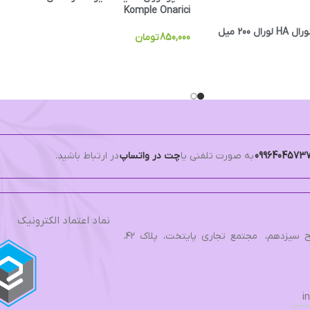
Komple Onarici
 200 میل
850,000
تومان
0996404573
به صورت تلفنی یا
چت در واتساپ
در ارتباط باشید.
نماد اعتماد الکترونیک
تهران، بزرگراه فتح، فتح سیزدهم، مجتمع تجاري پایتخت، پلاک ۴۲،
i