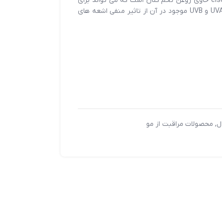
خشکی موها نمی گردد. شامپو elseve loreal حاوی روغن تخم کتان است که می تواند برای
تارهای مو بسیار مغذی باشد. فیلترهای UVA و UVB موجود در آن از تاثیر منفی اشعه های
ل
,
محصولات مراقبت از مو