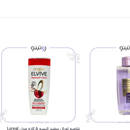
شامپو لورال سفید السیو 5 کاره مدل Loreal