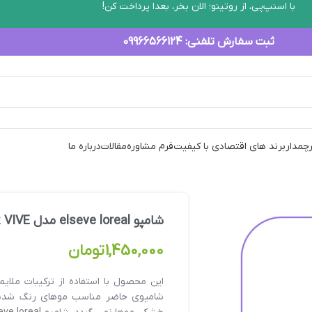
با اسنپ‌پی، از روتینو؛ الان بخر، بعدا پرداخت کن!
ثبت سفارش تلفنی:
09966566124
رچمدار
برند های اقتصادی با کیفیت
فرم مشاوره
مقالات
درباره ما
شامپو elseve loreal مدل COLOR VIVE حجم ۴۰۰ میلی‌لیتر
1,450,000
تومان
این محصول با استفاده از ترکیبات ملایم
شامپوی حاضر مناسب موهای رنگ شده ی