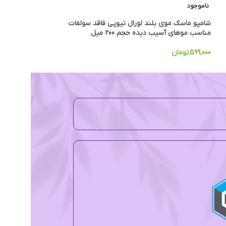
ناموجود
ناموجود
شامپو ماسک موی بلند لورال تیوپی فاقد سولفات
شامپو ماسک موی خش
مناسب موهای آسیب دیده حجم 200 میل
سولفات حجم 200 میل
599,000
تومان
599,000
تومان