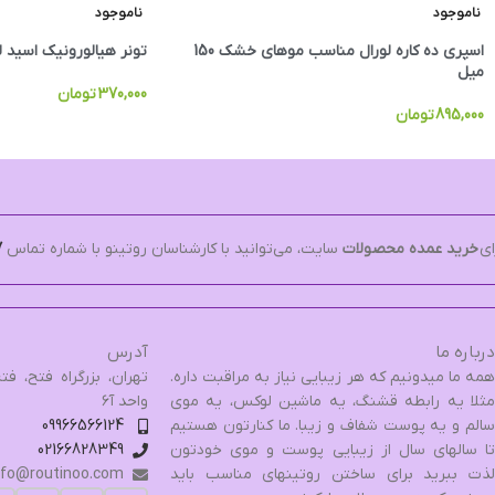
ناموجود
ناموجود
اسپری ده کاره لورال مناسب موهای خشک 150
تونر هیالورونیک اسید لورال HA لورال
میل
370,000
تومان
895,000
تومان
ای
خرید عمده محصولات
سایت، می‌توانید با کارشناسان روتینو با شماره تماس
7
درباره ما
آدرس
همه ما میدونیم که هر زیبایی نیاز به مراقبت داره.
مثلا یه رابطه قشنگ، یه ماشین لوکس، یه موی
واحد آ۶
سالم و یه پوست شفاف و زیبا. ما کنارتون هستیم
09966566124
تا سالهای سال از زیبایی پوست و موی خودتون
02166828349
لذت ببرید برای ساختن روتینهای مناسب باید
nfo@routinoo.com