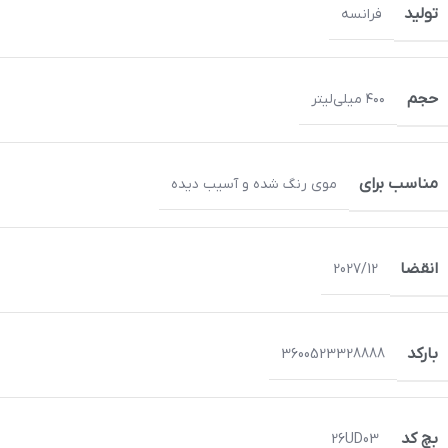
تولید
فرانسه
حجم
۴۰۰ میلی‌لیتر
مناسب برای
موی رنگ شده و آسیب دیده
انقضا
2027/12
بارکد
3600523328888
بچ کد
26UD03