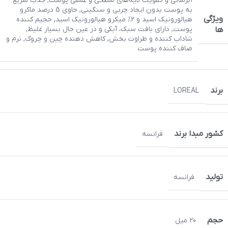
آبرسانی و تقویت لایه‌های سطحی و عمقی پوست
,
جذب سریع
به پوست بدون ایجاد چربی و سنگینی
,
حاوی 5 درصد ماکرو
ویژگی
هیالورونیک اسید و 2% میکرو هیالورونیک اسید
,
حجیم کننده
پوست
,
دارای بافت سبک، آبکی و در عین حال بسیار غلیظ
,
ها
شاداب کننده و طراوت بخش
,
کاهش دهنده چین و چروک
,
نرم و
صاف کننده پوست
برند
LOREAL
کشور مبدا برند
فرانسه
تولید
فرانسه
حجم
20 میل