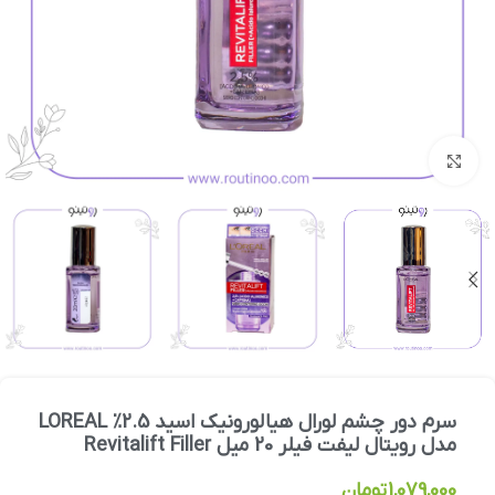
بزرگنمایی تصویر
سرم دور چشم لورال هیالورونیک اسید 2.5% LOREAL
مدل رویتال لیفت فیلر 20 میل Revitalift Filler
1,079,000
تومان