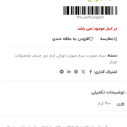
3600524025526
در انبار موجود نمی باشد
مقایسه
افزودن به علاقه مندی
دسته:
سرم صورت
,
سرم صورت لورال
,
کرم دور چشم
,
محصولات
لورال
اشتراک گذاری:
توضیحات تکمیلی
وزن
400 گرم