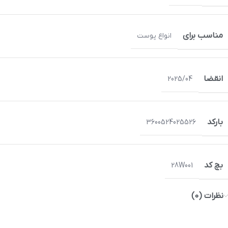
مناسب برای
انواع پوست
انقضا
2025/04
بارکد
3600524025526
بچ کد
28W001
نظرات (0)